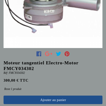
Moteur tangentiel Electro-Motor
FMCY034302
Réf: FMCY034302
300,00 € TTC
Reste 1 produit
Ajouter au panier