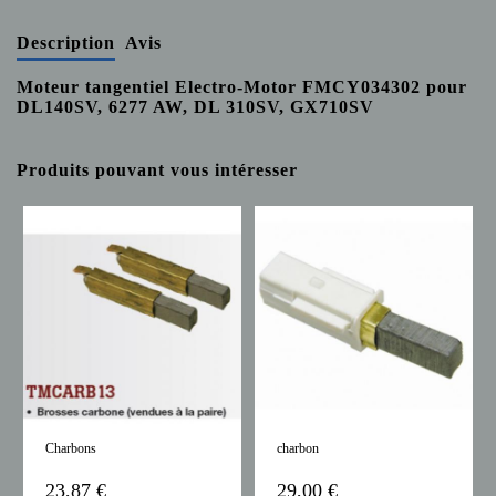
Description
Avis
Moteur tangentiel Electro-Motor FMCY034302 pour
DL140SV, 6277 AW, DL 310SV, GX710SV
Produits pouvant vous intéresser
Charbons
charbon
23,87 €
29,00 €