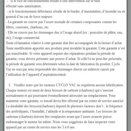
- si le vice de fonctionnement résulte d’une intervention sur le bien
effectué sans autorisation.
- si le fonctionnement défectueux résulte de la foudre, d’innondation, d’incendie ou en
general d’un cas de force majeure.
- La garantie ne couvre pas l’usure normale de certaines composantes comme les
filtres, courroies, charbons, etc.
- Elle ne couvre pas les dommages dus à l’usage abusif (ex : poussière de plâtre, eau,
etc), l’usage commercial.
Toute réclamation relative à cette garantie doit être accompagnée de la facture d’achat.
Toute modification apportée aux produits peut invalider la garantie. Cette garantie n’est
pas transférable. Si votre appareil requiert des réparations pendant la période de
garantie, vous devrez présenter une preuve d’achat. Si celle?ci ne peut être présentée,
la période de garantie sera déterminée selon la date de fabrication du produit. Cyclo
Vac ne sera pas tenu responsable des dommages directs ou indirects causés par
l’utilisation de l’appareil d’aspirationcentral.
1. Veuillez noter que les moteurs CYCLO VAC ne requièrent aucune lubrification.
Chaque moteur est muni de deux brosses de carbone (charbons) qui s’useront
normalement et qui pourraient éventuellement nécessiter un remplacement. Pour
maintenir votre garantie, ce travail devra être effectué par un centre de service autorisé.
La durabilité des brosses(charbons) depend de plusieurs facteurs don’t : la fréquence
des arrêt/départs, l’humidité, l’altitude et la temperature ambiante. Les brosses de
carbonne (charbon) doivent être remplacées avant que l’usure avancée puisse
endommager le moteur lui même. Nous vous suggérons de faire inspecter votre
appareil par un centre de service tous les 5 à 6 ans.