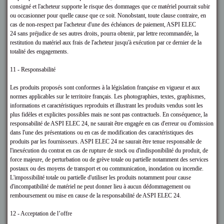
consigné et l'acheteur supporte le risque des dommages que ce matériel pourrait subir
ou occasionner pour quelle cause que ce soit. Nonobstant, toute clause contraire, en
cas de non-respect par l'acheteur d'une des échéances de paiement, ASPI ELEC
24
sans préjudice de ses autres droits, pourra obtenir, par lettre recommandée, la
restitution du matériel aux frais de l'acheteur jusqu'à exécution par ce dernier de la
totalité des engagements.
11 - Responsabilité
Les produits proposés sont conformes à la législation française en vigueur et aux
normes applicables sur le territoire français. Les photographies, textes, graphismes,
informations et caractéristiques reproduits et illustrant les produits vendus sont les
plus fidèles et explicites possibles mais ne sont pas contractuels. En conséquence, la
responsabilité de ASPI ELEC 24
, ne saurait être engagée en cas d'erreur ou d'omission
dans l'une des présentations ou en cas de modification des caractéristiques des
produits par les fournisseurs. ASPI ELEC 24
ne saurait être tenue responsable de
l'inexécution du contrat en cas de rupture de stock ou d'indisponibilité du produit, de
force majeure, de perturbation ou de grève totale ou partielle notamment des services
postaux ou des moyens de transport et ou communication, inondation ou incendie.
L'impossibilité totale ou partielle d'utiliser les produits notamment pour cause
d'incompatibilité de matériel ne peut donner lieu à aucun dédommagement ou
remboursement ou mise en cause de la responsabilité de ASPI ELEC 24
.
12 - Acceptation de l’offre