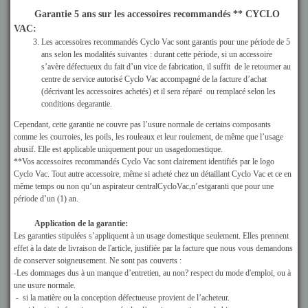
Garantie 5 ans sur les accessoires recommandés ** CYCLO
VAC:
Les accessoires recommandés Cyclo Vac sont garantis pour une période de 5
ans selon les modalités suivantes : durant cette période, si un accessoire
s’avère défectueux du fait d’un vice de fabrication, il suffit de le retourner au
centre de service autorisé Cyclo Vac accompagné de la facture d’achat
(décrivant les accessoires achetés) et il sera réparé ou remplacé selon les
conditions degarantie.
Cependant, cette garantie ne couvre pas l’usure normale de certains composants
comme les courroies, les poils, les rouleaux et leur roulement, de même que l’usage
abusif. Elle est applicable uniquement pour un usagedomestique.
**Vos accessoires recommandés Cyclo Vac sont clairement identifiés par le logo
Cyclo Vac. Tout autre accessoire, même si acheté chez un détaillant Cyclo Vac et ce en
même temps ou non qu’un aspirateur centralCycloVac,n’estgaranti que pour une
période d’un (1) an.
Application de la garantie:
Les garanties stipulées s’appliquent à un usage domestique seulement. Elles prennent
effet à la date de livraison de l'article, justifiée par la facture que nous vous demandons
de conserver soigneusement. Ne sont pas couverts :
-Les dommages dus à un manque d’entretien, au non? respect du mode d'emploi, ou à
une usure normale.
- si la matière ou la conception défectueuse provient de l’acheteur.