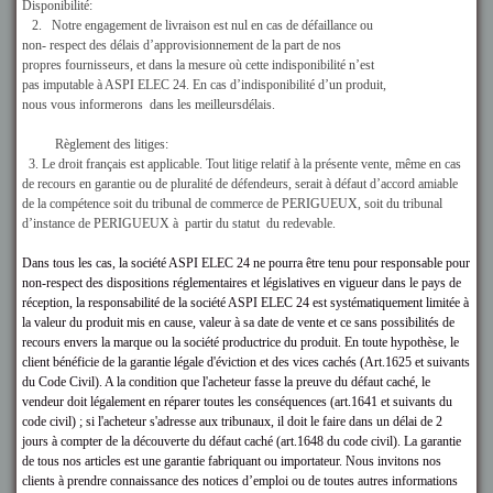
Disponibilité:
2. Notre engagement de livraison est nul en cas de défaillance ou
non- respect des délais d’approvisionnement de la part de nos
propres fournisseurs, et dans la mesure où cette indisponibilité n’est
pas imputable à ASPI ELEC 24. En cas d’indisponibilité d’un produit,
nous vous informerons dans les meilleursdélais.
Règlement des litiges:
3. Le droit français est applicable. Tout litige relatif à la présente vente, même en cas
de recours en garantie ou de pluralité de défendeurs, serait à défaut d’accord amiable
de la compétence soit du tribunal de commerce de PERIGUEUX, soit du tribunal
d’instance de PERIGUEUX à partir du statut du redevable.
Dans tous les cas, la société ASPI ELEC 24 ne pourra être tenu pour responsable pour
non-respect des dispositions réglementaires et législatives en vigueur dans le pays de
réception, la responsabilité de la société
ASPI ELEC 24
est systématiquement limitée à
la valeur du produit mis en cause, valeur à sa date de vente et ce sans possibilités de
recours envers la marque ou la société productrice du produit. En toute hypothèse, le
client bénéficie de la garantie légale d'éviction et des vices cachés (Art.1625 et suivants
du Code Civil). A la condition que l'acheteur fasse la preuve du défaut caché, le
vendeur doit légalement en réparer toutes les conséquences (art.1641 et suivants du
code civil) ; si l'acheteur s'adresse aux tribunaux, il doit le faire dans un délai de 2
jours à compter de la découverte du défaut caché (art.1648 du code civil). La garantie
de tous nos articles est une garantie fabriquant ou importateur. Nous invitons nos
clients à prendre connaissance des notices d’emploi ou de toutes autres informations