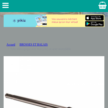
Accueil
BROSSES ET BALAIS
Tube télescopique avec trou (clic) en acier inoxydable