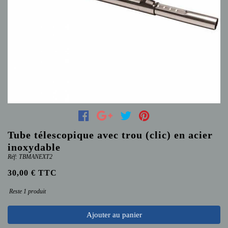
Tube télescopique avec trou (clic) en acier
inoxydable
Réf: TBMANEXT2
30,00 € TTC
Reste 1 produit
Ajouter au panier