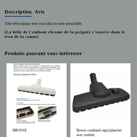
Description
Avis
Tube télescopique avec trou (clic) en acier inoxydable.
(La bille de l'embout chromé de la poignée s'inserre dans le
trou de la canne)
Produits pouvant vous intéresser
BROSSE
Brosse combinée tapis/plancher
avec roulette