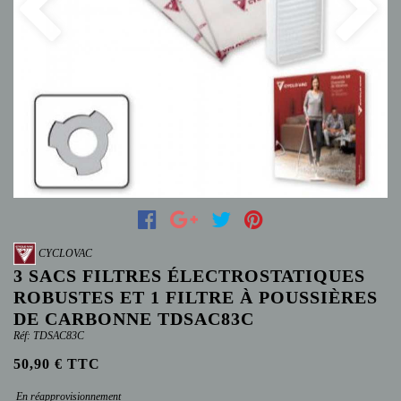
Previous
Next
CYCLOVAC
3 SACS FILTRES ÉLECTROSTATIQUES
ROBUSTES ET 1 FILTRE À POUSSIÈRES
DE CARBONNE TDSAC83C
Réf: TDSAC83C
50,90 € TTC
En réapprovisionnement