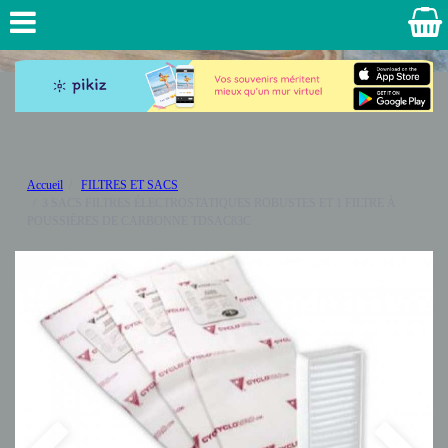
Accueil
FILTRES ET SACS
3 SACS FILTRES ÉLECTROSTATIQUES ROBUSTES ET 1 FILTRE À
POUSSIÈRES DE CARBONNE TDSAC83C