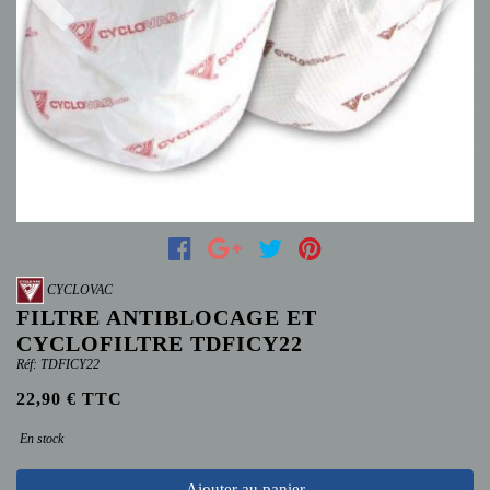
Previous
Next
CYCLOVAC
FILTRE ANTIBLOCAGE ET
CYCLOFILTRE TDFICY22
Réf: TDFICY22
22,90 € TTC
En stock
Ajouter au panier