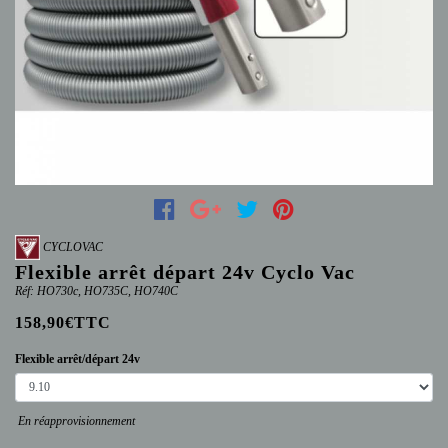
CYCLOVAC
Flexible arrêt départ 24v Cyclo Vac
Réf: HO730c, HO735C, HO740C
158,90€TTC
Flexible arrêt/départ 24v
En réapprovisionnement