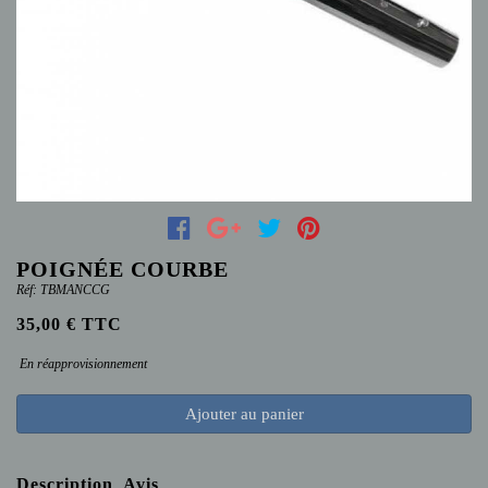
POIGNÉE COURBE
Réf: TBMANCCG
35,00 € TTC
En réapprovisionnement
Ajouter au panier
Description
Avis