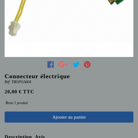
Connecteur électrique
Réf: TBOPOA004
20,00 € TTC
Reste 1 produit
Ajouter au panier
Description
Avis