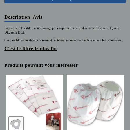
Description
Avis
Paquet de 3 Pré-filtres antiblocage pour aspirateurs centralisé avec filtre série E, série
DL, série DLP.
Ces pré-filtres lavables à la main et réutilisables retiennent efficacement les poussières.
C'est le filtre le plus fin
Produits pouvant vous intéresser