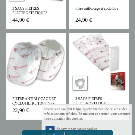
3 SACS FILTRES
Filtre antiblocage et cyclofiltre
ELECTROSTATIQUES
ROBUSTES TDSAC93C
44,90 €
24,90 €
FILTRE ANTIBLOCAGE ET
3 SACS FILTRES
CYCLOFILTRE TDFICY22
ÉLECTROSTATIQUES
ROBUSTES ET 1 FILTRE À
Les cookies assurent le bon fonctionnement de ce site et des
22,90 €
50,90 €
POUSSIÈRES DE
médias sociaux affichés. En utilisant ce dernier, vous acceptez
CARBONNE TDSAC83C
notre utilisation des cookies.
En savoir plus sur les cookies
OK