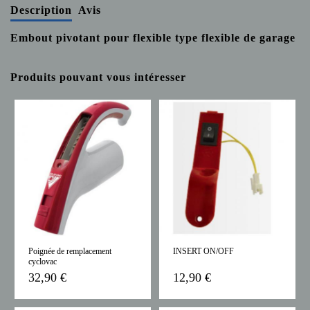
Description
Avis
Embout pivotant pour flexible type flexible de garage
Produits pouvant vous intéresser
Poignée de remplacement
INSERT ON/OFF
cyclovac
32,90 €
12,90 €