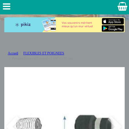
Accueil
FLEXIBLES ET POIGNEES
Pivotant Hose cuff swivel - 1 1/4" (3.18 cm)