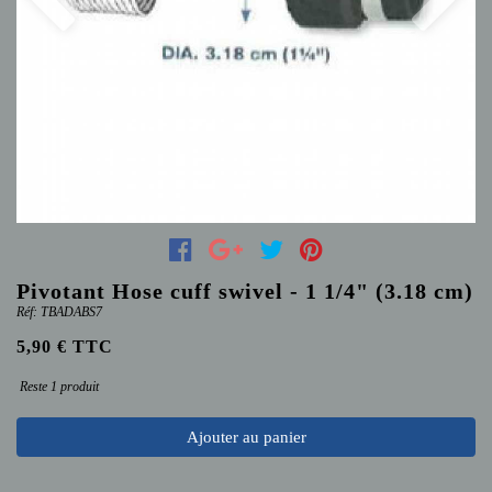
Previous
Next
Pivotant Hose cuff swivel - 1 1/4" (3.18 cm)
Réf: TBADABS7
5,90 € TTC
Reste 1 produit
Ajouter au panier