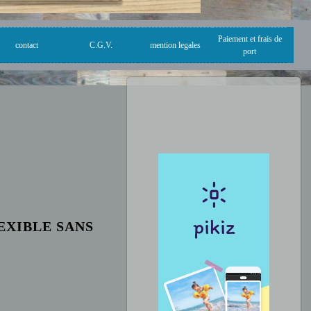
Paiement et frais de
contact
C.G.V.
mention legales
port
EXIBLE SANS