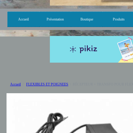
Accueil
Présentation
Boutique
Produits
Accueil
FLEXIBLES ET POIGNEES
RÉCEPTEUR + TRANSFO POUR FLEX