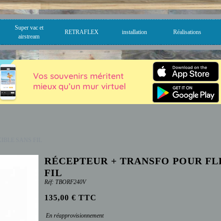
Super vac et
RETRAFLEX
installation
Réalisations
airstream
IBLE SANS FIL
RÉCEPTEUR + TRANSFO POUR FL
FIL
Réf: TBORF240V
135,00 € TTC
En réapprovisionnement