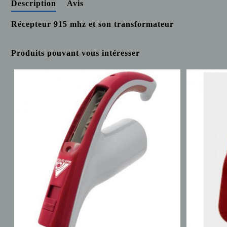
Description
Avis
Récepteur 915 mhz et son transformateur
Produits pouvant vous intéresser